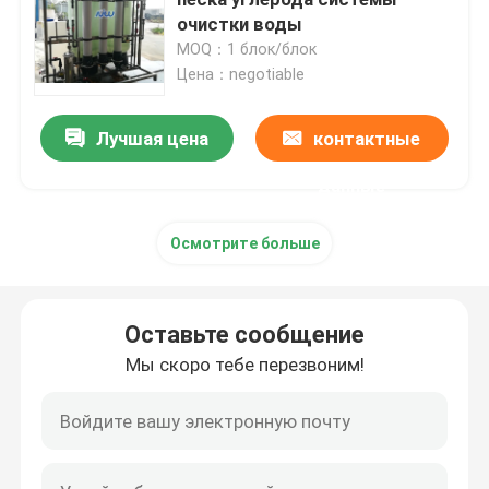
очистки воды
MOQ：1 блок/блок
ultrapure система очищения воды
Цена：negotiable
Промышленные системы очищения питьевой воды
Лучшая цена
контактные
данные
Мобильный завод очистки воды
Осмотрите больше
Завод водоочистки реки
Оставьте сообщение
Пакет водоочистной станции
Мы скоро тебе перезвоним!
Водоочистка фильтров мультимедиа
Водоросль ЭДИ