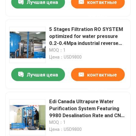
Лучшая цена
контактные
данные
5 Stages Filtration RO SYSTEM
optimized for water pressure
0.2-0.4Mpa industrial reverse
osmosis water filtration system
MOQ：1
Цена：USD9800
Лучшая цена
контактные
данные
Edi Canada Ultrapure Water
Purification System Featuring
9980 Desalination Rate and CNP
Or Pump Ideal for Laboratories
MOQ：1
Цена：USD9800