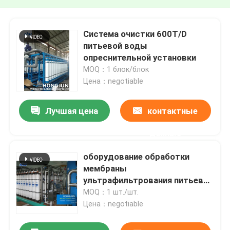
Система очистки 600T/D
питьевой воды
опреснительной установки
MOQ：1 блок/блок
Цена：negotiable
Лучшая цена
контактные
данные
оборудование обработки
мембраны
ультрафильтрования питьевой
воды Ultrapure системы
MOQ：1 шт./шт.
очистки воды 2200t/D сразу
Цена：negotiable