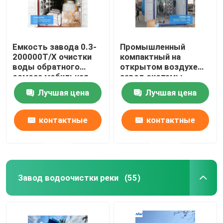
Емкость завода 0.3-
Промышленный
200000Т/Х очистки
компактный на
воды обратного
открытом воздухе
осмоза мобильная
завод системы
обратного осмоза Ro
Лучшая цена
Лучшая цена
водяного фильтра
контактные
контактные
данные
данные
Завод водоочистки реки
(55)