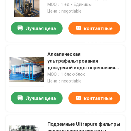
Ултрапуре химиката воды
MOQ：1 ед / Единицы
свободно
Цена：negotiable
Путешествие фабрики
Лучшая цена
контактные
Проверка качества
данные
Свяжитесь мы
Алкалическая
ультрафильтрования
дождевой воды опреснения
Новости
очищения завода система
MOQ：1 блок/блок
фильтра фильтрации ультра
Цена：negotiable
Случаи
Лучшая цена
контактные
промышленное оборудование очистки воды
данные
Подземные Ultrapure фильтры
Оборудование очистки воды обратного осмоза
песка углерода системы