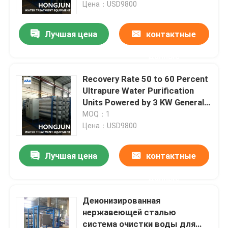
Ensuring Water
Цена：USD9800
Лучшая цена
контактные
данные
Recovery Rate 50 to 60 Percent
Ultrapure Water Purification
Units Powered by 3 KW General
Power Optimized for Medical
MOQ：1
and Analytical Laboratories
Цена：USD9800
Лучшая цена
контактные
Дом
данные
Продукты
Деионизированная
нержавеющей сталью
система очистки воды для
О нас