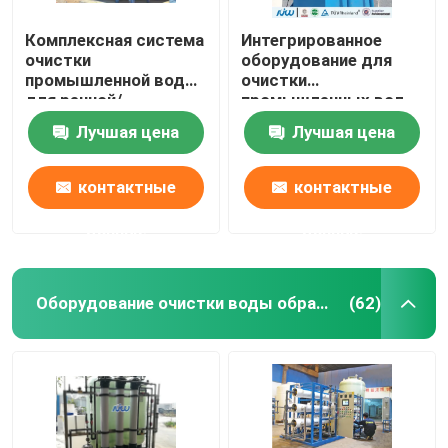
Комплексная система
Интегрированное
очистки
оборудование для
промышленной воды
очистки
для речной/
промышленных вод
поверхностной воды.
для сельского
Лучшая цена
Лучшая цена
Высокопроизводительная
водопользования
и передовая.
контактные
контактные
данные
данные
Оборудование очистки воды обратного осмоза
(62)