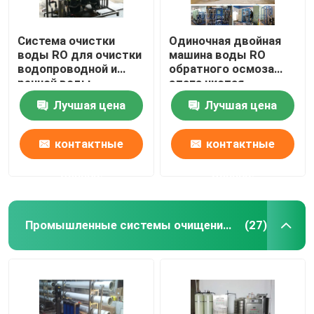
Система очистки
Одиночная двойная
воды RO для очистки
машина воды RO
водопроводной и
обратного осмоза
речной воды
этапа чистая
Лучшая цена
Лучшая цена
контактные
контактные
данные
данные
Промышленные системы очищения питьевой воды
(27)