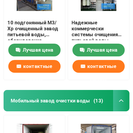
10 подгонянный М3/
Надежные
Хр очищенный завод
коммерчески
питьевой воды,
системы очищения
оборудование
питьевой воды,
фильтрации воды
завод водоочистки
Лучшая цена
Лучшая цена
Ро
контактные
контактные
данные
данные
Мобильный завод очистки воды
(13)