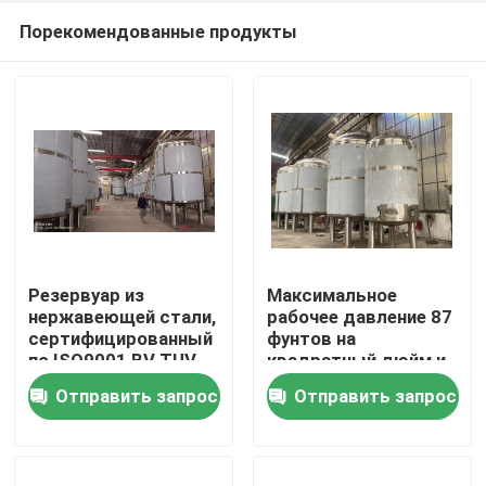
Порекомендованные продукты
Резервуар из
Максимальное
нержавеющей стали,
рабочее давление 87
сертифицированный
фунтов на
Дом
по ISO9001 BV TUV,
квадратный дюйм и
для промышленных
зеркальная
Отправить запрос
Отправить запрос
нужд
полировка
Продукты
резервуара для
очистки воды для
индивидуальных
О нас