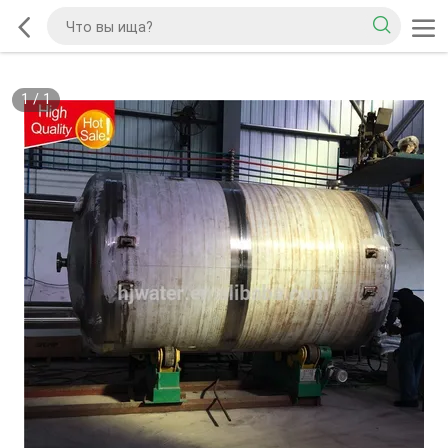
1
/
1