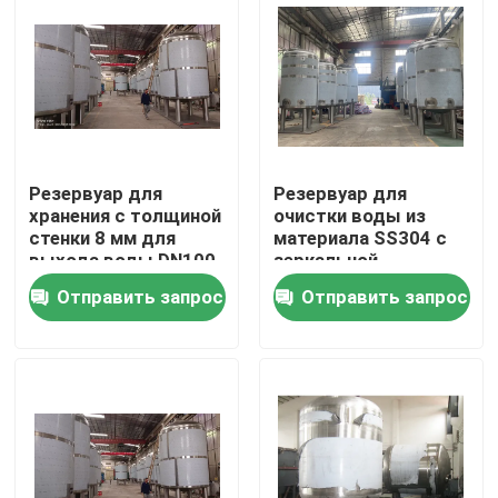
решений по очистке
воды
Путешествие фабрики
Проверка качества
Резервуар для
Резервуар для
Свяжитесь мы
хранения с толщиной
очистки воды из
стенки 8 мм для
материала SS304 с
выхода воды DN100,
зеркальной
Новости
прочная конструкция
полировкой и
Отправить запрос
Отправить запрос
нержавеющей
сталью
Случаи
промышленное оборудование очистки воды
Оборудование очистки воды обратного осмоза