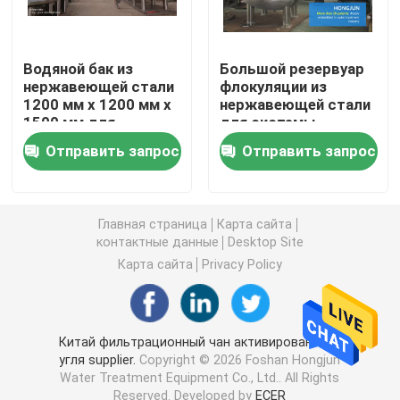
ultrapure система очищения воды
Водяной бак из
Большой резервуар
нержавеющей стали
флокуляции из
Промышленные системы очищения питьевой воды
1200 мм x 1200 мм x
нержавеющей стали
1500 мм для
для системы
промышленных и
очистки воды
Отправить запрос
Отправить запрос
коммерческих нужд
Мобильный завод очистки воды
Завод водоочистки реки
Главная страница
Карта сайта
контактные данные
Desktop Site
Карта сайта
Privacy Policy
Пакет водоочистной станции
Водоочистка фильтров мультимедиа
Китай фильтрационный чан активированного
угля supplier.
Copyright © 2026 Foshan Hongjun
Water Treatment Equipment Co., Ltd.. All Rights
Водоросль ЭДИ
Reserved. Developed by
ECER