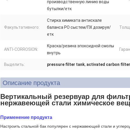
производственную линию воды
бутылки/етк
Стирка химиката антискале
Факультативного:
баланса РО сыстем/ПХ дозируя/
Толщ
етк
Краска/резина эпоксидной смолы
ANTI-CORROSION:
Гаран
внутрь
Выделить:
pressure filter tank
,
activated carbon filte
Описание продукта
Вертикальный резервуар для фильт
нержавеющей стали химическое вещ
Применение продукта
Настроить стальной бак популярен с нержавеющей стали и углерод