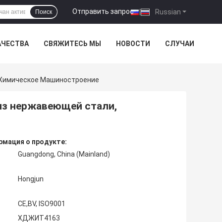
Отправить запрос
|
Russian
Поиск
АЧЕСТВА
СВЯЖИТЕСЬ МЫ
НОВОСТИ
СЛУЧАИ
 Химическое Машиностроение
из нержавеющей стали,
мация о продукте:
Guangdong, China (Mainland)
Hongjun
CE,BV, ISO9001
ХДЖИТ4163