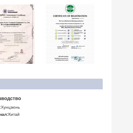
зводство
:
Хунцзюнь
нал:
Китай