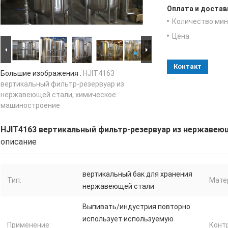
Оплата и достав
Количество мин 
Цена:
Контакт
Большие изображения :
HJIT4163
вертикальный фильтр-резервуар из
нержавеющей стали, химическое
машиностроение
HJIT4163 вертикальный фильтр-резервуар из нержавею
описание
вертикальный бак для хранения
Тип:
Мате
нержавеющей стали
Выпивать/индустрия повторно
использует используемую
Применение:
Конт