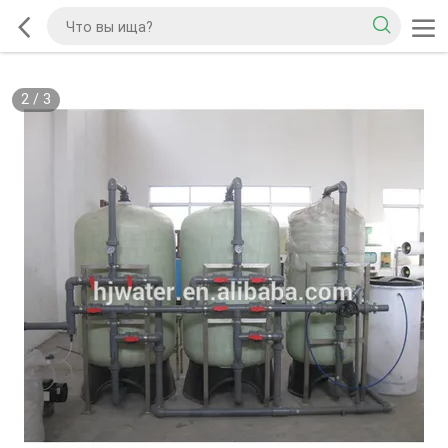
2
/
3