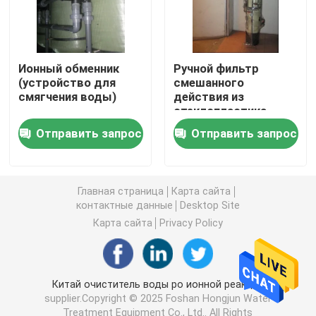
ultrapure система очищения воды
Ионный обменник
Ручной фильтр
Промышленные системы очищения питьевой воды
(устройство для
смешанного
смягчения воды)
действия из
стеклопластика
DN300 мм
Мобильный завод очистки воды
Отправить запрос
Отправить запрос
Завод водоочистки реки
Главная страница
Карта сайта
контактные данные
Desktop Site
Пакет водоочистной станции
Карта сайта
Privacy Policy
Водоочистка фильтров мультимедиа
Китай очиститель воды ро ионной реакции
supplier.Copyright © 2025 Foshan Hongjun Water
Водоросль ЭДИ
Treatment Equipment Co., Ltd.. All Rights