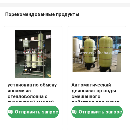
Порекомендованные продукты
установка по обмену
Автоматический
ионами из
деионизатор воды
Дом
стекловолокна с
смешанного
пуролитной смолой
действия для судов
HJ10
Продукты
Отправить запрос
Отправить запрос
О нас