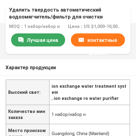
Удалить твердость автоматический
водоомягчитель/фильтр для очистки
MOQ：1 набор/набор н
Цена：US $1,000-10,000 / Sets | 1 Set/Sets Negotiable (Min. Order)
Лучшая цена
контактные
данные
Характер продукции
ion exchange water treatment syst
Высокий свет:
em
,
ion exchange ro water purifier
Количество мин
1 набор/набор н
заказа
Место происхож
Guangdong, China (Mainland)