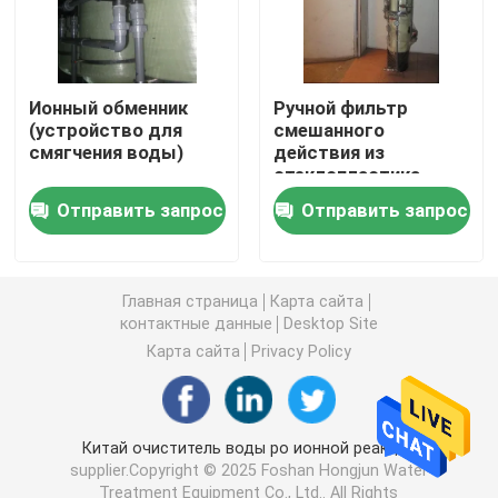
ultrapure система очищения воды
Ионный обменник
Ручной фильтр
Промышленные системы очищения питьевой воды
(устройство для
смешанного
смягчения воды)
действия из
стеклопластика
DN300 мм
Мобильный завод очистки воды
Отправить запрос
Отправить запрос
Завод водоочистки реки
Главная страница
Карта сайта
контактные данные
Desktop Site
Пакет водоочистной станции
Карта сайта
Privacy Policy
Водоочистка фильтров мультимедиа
Китай очиститель воды ро ионной реакции
supplier.Copyright © 2025 Foshan Hongjun Water
Водоросль ЭДИ
Treatment Equipment Co., Ltd.. All Rights