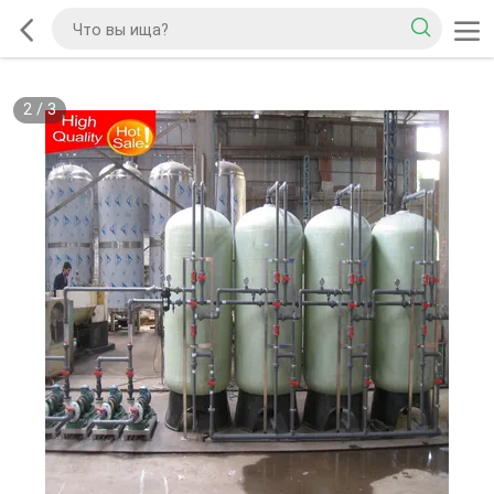
2
/
3