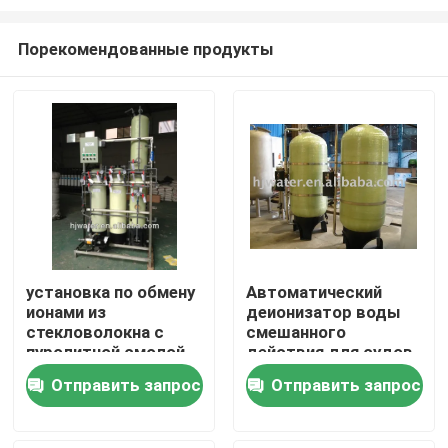
Порекомендованные продукты
установка по обмену
Автоматический
ионами из
деионизатор воды
Дом
стекловолокна с
смешанного
пуролитной смолой
действия для судов
HJ10
Продукты
Отправить запрос
Отправить запрос
О нас