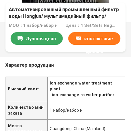
Автоматизированный промышленный фильтр
воды Hongjun/ мультимедийный фильтр/
фильтр активированного углерода/
MOQ：1 набор/набор н
Цена：1 Set/Sets NegotiableTrial Order (Min. Order)
смягчитель HJ-P45
Лучшая цена
контактные
данные
Характер продукции
ion exchange water treatment
Высокий свет:
plant
,
ion exchange ro water purifier
Количество мин
1 набор/набор н
заказа
Место
Guangdong, China (Mainland)