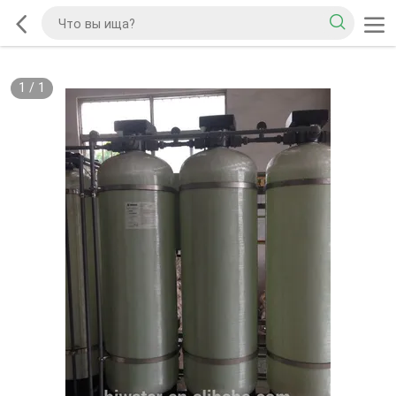
1
/
1