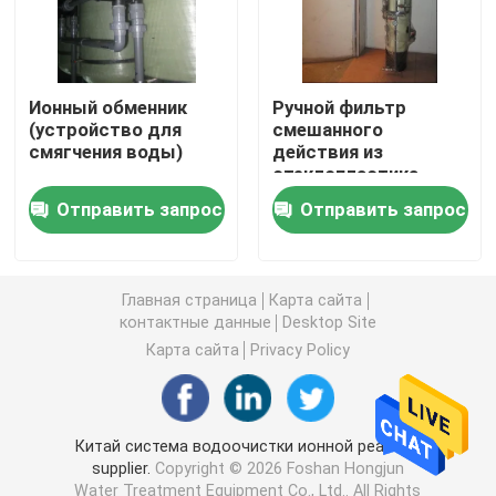
ultrapure система очищения воды
Ионный обменник
Ручной фильтр
Промышленные системы очищения питьевой воды
(устройство для
смешанного
смягчения воды)
действия из
стеклопластика
DN300 мм
Мобильный завод очистки воды
Отправить запрос
Отправить запрос
Завод водоочистки реки
Главная страница
Карта сайта
контактные данные
Desktop Site
Пакет водоочистной станции
Карта сайта
Privacy Policy
Водоочистка фильтров мультимедиа
Китай система водоочистки ионной реакции
supplier.
Copyright © 2026 Foshan Hongjun
Водоросль ЭДИ
Water Treatment Equipment Co., Ltd.. All Rights