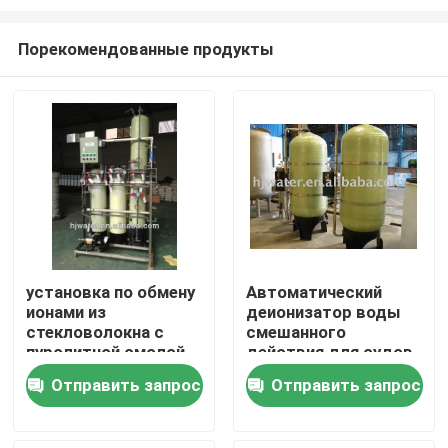
Порекомендованные продукты
установка по обмену
Автоматический
ионами из
деионизатор воды
Дом
стекловолокна с
смешанного
пуролитной смолой
действия для судов
HJ10
Продукты
Отправить запрос
Отправить запрос
О нас