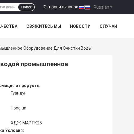
Отправить запрос
|
Russian
Поиск
АЧЕСТВА
СВЯЖИТЕСЬ МЫ
НОВОСТИ
СЛУЧАИ
омышленное Оборудование Для Очистки Воды
й водой промышленное
мация о продукте:
Гуандун
Hongjun
ХДЖ-МАРТК25
ка Условия: