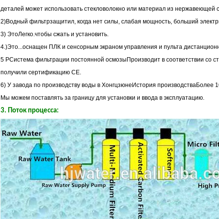
деталей может использовать стекловолокно или материал из нержавеющей с
2)
Водный фильтр
защитил, когда нет силы, слабая мощность, больший электр
3) Это
Легко.
чтобы сжать и установить.
4.)
Это...
оснащен ПЛК и сенсорным экраном управления и пульта дистанционн
5 Р
Система фильтрации постоянной осмозы
Производит в соответствии со с
получили сертификацию CE.
6) У завода по производству воды в Хонгцзюне
История производства
Более 1
Мы можем поставлять за границу для установки и ввода в эксплуатацию.
3.
Поток процесса: