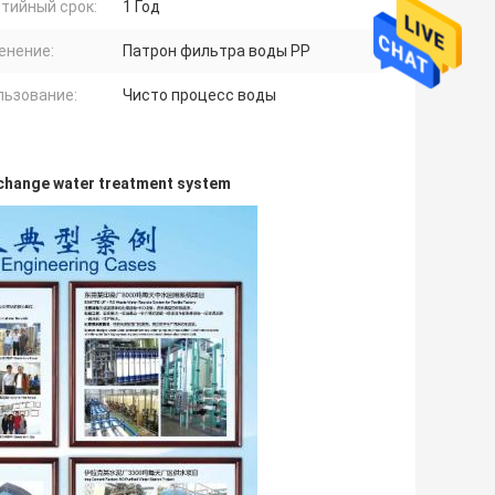
тийный срок:
1 Год
енение:
Патрон фильтра воды PP
льзование:
Чисто процесс воды
xchange water treatment system