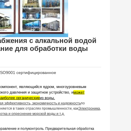
бжения с алкальной водой
ание для обработки воды
/ISO9001 сертифицированное
компонент, являющийся ядром, многоуровневым
кого давления и защитное устройство, и
может
наиболее органические
из воды.
ая эффективность, экономичность и надежность
по
няется в таких отраслях промышленности, как
Электроника,
отка и опреснение морской воды и т.д.
правление и полуконтроль. Предварительная обработка