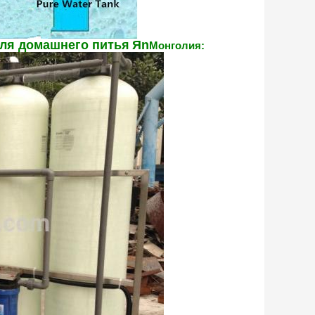
для домашнего питья
Я
n
Монголия: