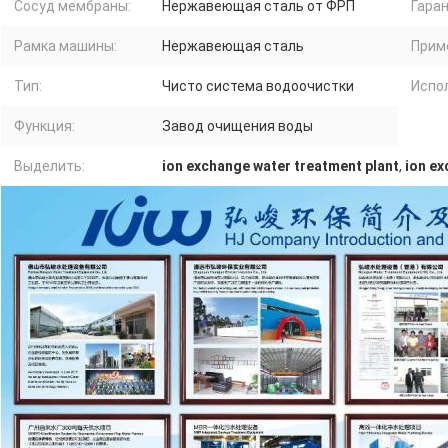
Сосуд мембраны:
Нержавеющая сталь от ФРП
Гаран
Рамка машины:
Нержавеющая сталь
Прим
Тип:
Чисто система водоочистки
Испо
Функция:
Завод очищения воды
Выделить:
ion exchange water treatment plant
,
ion e