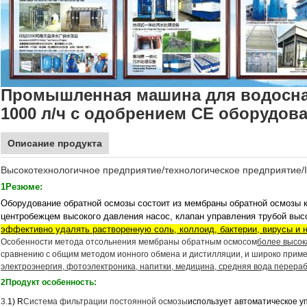
Промышленная машина для водосна
1000 л/ч с одобрением CE оборудов
Описание продукта
Высокотехнологичное предприятие/технологическое предприятие
1Резюме:
Оборудование обратной осмозы состоит из мембраны обратной осмозы 
центробежцем высокого давления насос, клапан управления трубой высо
эффективно удалять растворенную соль, коллоид, бактерии, вирусы и 
Особенности метода отсольнения мембраны обратным осмосом
более высок
сравнению с общим методом ионного обмена и дистилляции, и широко приме
электроэнергия, фотоэлектроника, напитки, медицина, средняя вода перераб
2Продукт
особенность:
3.
1) R
Система фильтрации постоянной осмозы
использует автоматическое у