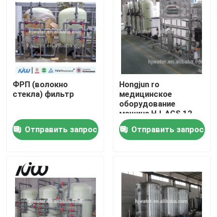
Путешествие фабрики
Проверка качества
ФРП (волокно
Hongjun ro
Свяжитесь мы
стекла) фильтр
медицинское
оборудование
машина HJ-AGS 12
Новости
Отправить запрос
Отправить запрос
Случаи
промышленное оборудование очистки воды
Оборудование очистки воды обратного осмоза