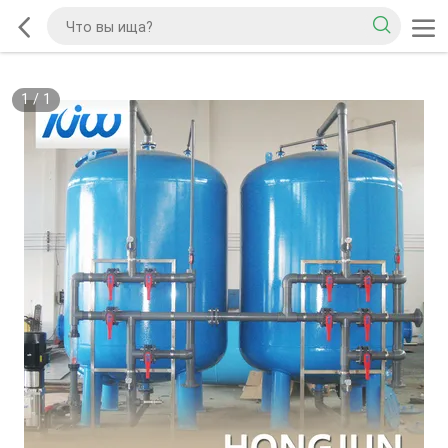
1
/
1