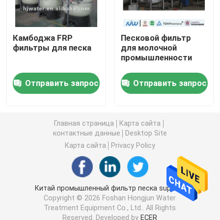
ultrapure система очищения воды
Камбоджа FRP
Песковой фильтр
фильтры для песка
для молочной
Промышленные системы очищения питьевой воды
промышленности
Отправить запрос
Отправить запрос
Мобильный завод очистки воды
Завод водоочистки реки
Главная страница
Карта сайта
контактные данные
Desktop Site
Карта сайта
Privacy Policy
Пакет водоочистной станции
Водоочистка фильтров мультимедиа
Китай промышленный фильтр песка supplier.
Copyright © 2026 Foshan Hongjun Water
Treatment Equipment Co., Ltd.. All Rights
Водоросль ЭДИ
Reserved. Developed by
ECER