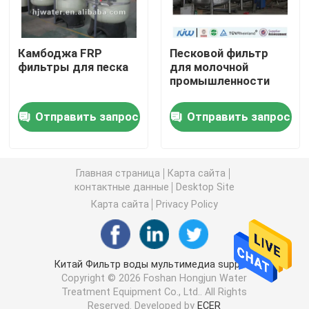
ultrapure система очищения воды
Камбоджа FRP
Песковой фильтр
фильтры для песка
для молочной
Промышленные системы очищения питьевой воды
промышленности
Отправить запрос
Отправить запрос
Мобильный завод очистки воды
Завод водоочистки реки
Главная страница
Карта сайта
контактные данные
Desktop Site
Карта сайта
Privacy Policy
Пакет водоочистной станции
Водоочистка фильтров мультимедиа
Китай Фильтр воды мультимедиа supplier.
Copyright © 2026 Foshan Hongjun Water
Treatment Equipment Co., Ltd.. All Rights
Водоросль ЭДИ
Reserved. Developed by
ECER