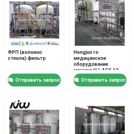
Путешествие фабрики
Проверка качества
ФРП (волокно
Hongjun ro
Свяжитесь мы
стекла) фильтр
медицинское
оборудование
машина HJ-AGS 12
Новости
Отправить запрос
Отправить запрос
Случаи
промышленное оборудование очистки воды
Оборудование очистки воды обратного осмоза