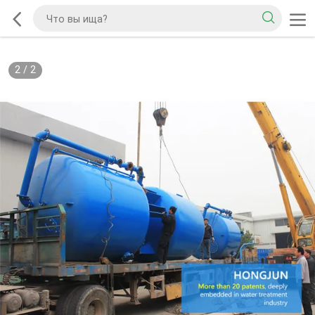
2
/
2