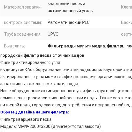
кварцевый песок и
Материал завалки:
Клап
активированный уголь
контроль системы:
Автоматический PLC
Back
Труба соединения:
UPVC
серт
Выделить:
Фильтр воды мультимедиа
,
фильтры пе
городской фильтр песка сточных водов
Фильтр активированного угля
выдвинутое ◊Ас оборудование очистки воды, используя свойство
активированного угля может эффектно извлечь органическые сод
запах и ионы тяжелого метала из воды.
Наше оборудование активированного угля фильтруя вообще испо
осмоза, електроосмосис, ионной реакции и воды. Также соответ
питьевой воды, городского водопотребления и исправленной вод
Образец дизайна нашего фильтра:
Фильтр кварцевого песка
Модель: ММФ-2000×3200 (дяметер×тотал высота)