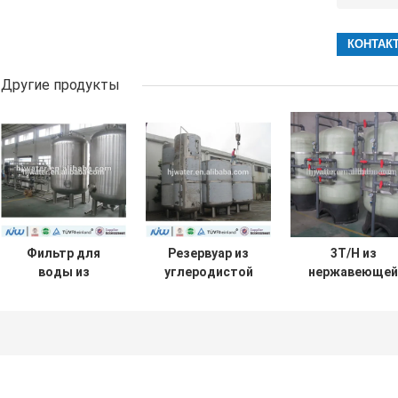
Другие продукты
Фильтр для
Резервуар из
3T/H из
воды из
углеродистой
нержавеющей
углеродистой
стали
стали Обработ
стали
воды с FRP
резервуаром д
хранения вод
HJ-EDECEE28