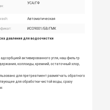
УСА/ГФ
ан:
wash:
Автоматическая
ификат:
ИСО9001/БВ/ГМК
ска давления для водоочистки
 адсорбцией активированного угля, наш фильтр
ержания, коллоиды, кремний, остаточный хлор,
льзовано для претреатмент размягчать обратного
ствующее для обработки чистой воды, сразу
ы.