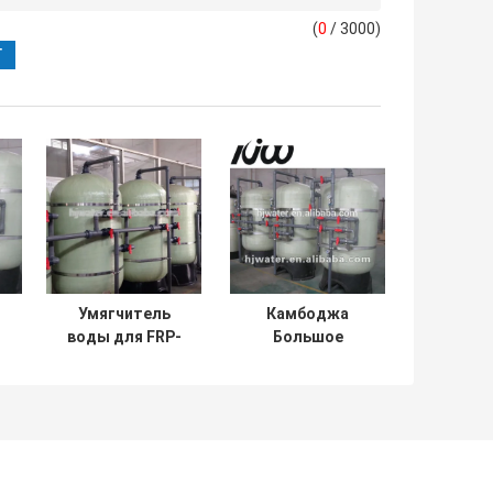
(
0
/ 3000)
Умягчитель
Камбоджа
воды для FRP-
Большое
ка
баков /
количество
Укрепление
мультимедийного
ля
волокном
фильтра FRP
ы
Пластиковый
резервуара
бак HJ-
QDECEE28