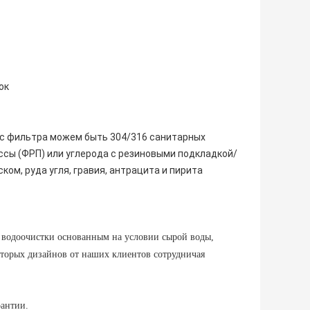
ок
ус фильтра можем быть 304/316 санитарных
сы (ФРП) или углерода с резиновыми подкладкой/
ом, руда угля, гравия, антрацита и пирита
а водоочистки основанным на условии сырой воды,
оторых дизайнов от наших клиентов сотрудничая
рантии.