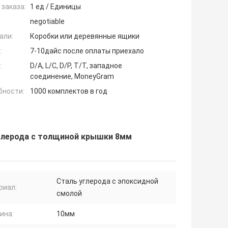
заказа:
1 ед / Единицы
negotiable
али:
Коробки или деревянные ящики
:
7-10дайс после оплаты приехало
:
D/A, L/C, D/P, T/T, западное
соединение, MoneyGram
бности:
1000 комплектов в год
глерода с толщиной крышки 8мм
Сталь углерода с эпоксидной
риал:
смолой
ина:
10мм