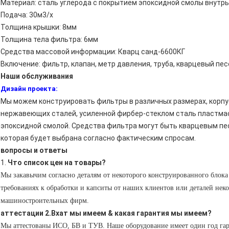
Материал: сталь углерода с покрытием эпоксидной смолы внутрь
Подача: 30м3/х
Толщина крышки: 8мм
Толщина тела фильтра: 6мм
Средства массовой информации: Кварц санд-6600КГ
Включение: фильтр, клапан, метр давления, труба, кварцевый пес
Наши обслуживания
Дизайн проекта:
Мы можем конструировать фильтры в различных размерах, корп
нержавеющих сталей, усиленной фирбер-стеклом сталь пластмас
эпоксидной смолой. Средства фильтра могут быть кварцевым песк
которая будет выбрана согласно фактическим спросам.
вопросы и ответы
1.
Что список цен на товары?
Мы закавычим согласно деталям от некоторого конструированного блок
требованиях к обработки и капситы от наших клиентов или деталей нек
машиностроительных фирм.
аттестации 2.Вхат мы имеем & какая гарантия мы имеем?
Мы аттестованы ИСО, БВ и ТУВ. Наше оборудование имеет один год га