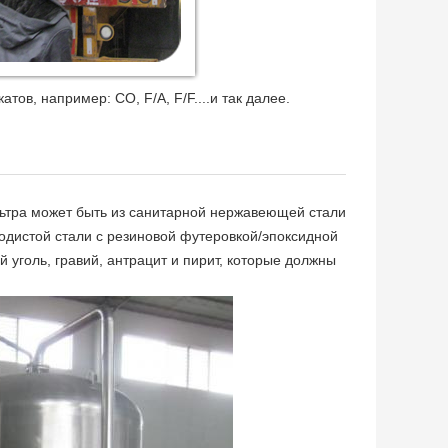
ов, например: CO, F/A, F/F....и так далее.
ьтра может быть из санитарной нержавеющей стали
одистой стали с резиновой футеровкой/эпоксидной
 уголь, гравий, антрацит и пирит, которые должны