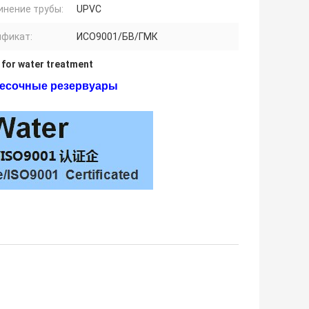
инение трубы:
UPVC
ификат:
ИСО9001/БВ/ГМК
 for water treatment
песочные резервуары