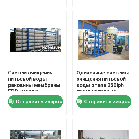
Путешествие фабрики
Проверка качества
Свяжитесь мы
Систем очищения
Одиночные системы
Новости
питьевой воды
очищения питьевой
раковины мембраны
воды этапа 250lph
FPR машина
промышленные
Случаи
фильтрации RO
Отправить запрос
Отправить запрос
промышленных
автоматическая
промышленное оборудование очистки воды
Оборудование очистки воды обратного осмоза