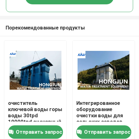
Порекомендованные продукты
Дом
очиститель
Интегрированное
ключевой воды горы
оборудование
воды 30tpd
очистки воды для
Продукты
10000tpd сценарный
сельских заводов
очищения воды из
Отправить запрос
Отправить запрос
крана
О нас