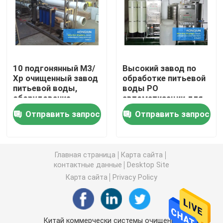
ultrapure система очищения воды
Промышленные системы очищения питьевой воды
10 подгонянный М3/
Высокий завод по
Хр очищенный завод
обработке питьевой
питьевой воды,
воды РО
Мобильный завод очистки воды
оборудование
автоматизации для
фильтрации воды
дела 0.3-200000Т/Х
Отправить запрос
Отправить запрос
Завод водоочистки реки
Пакет водоочистной станции
Главная страница
Карта сайта
контактные данные
Desktop Site
Карта сайта
Privacy Policy
Водоочистка фильтров мультимедиа
Водоросль ЭДИ
Китай коммерчески системы очищения