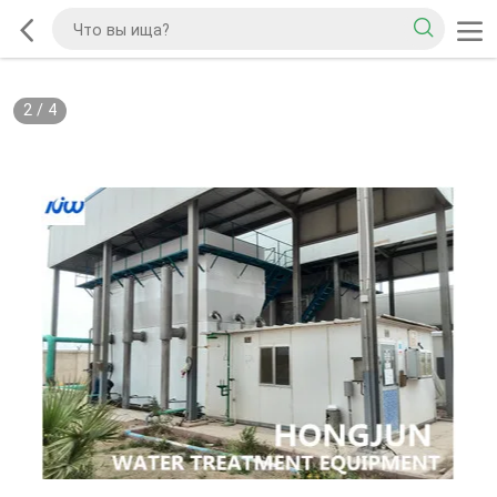
2
/
4