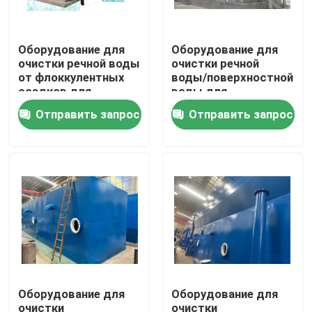
Путешествие фабрики
Оборудование для
Оборудование для
очистки речной воды
очистки речной
от флоккулентных
воды/поверхностной
Проверка качества
осадков для
воды для
сельских районов
промышленной воды
Отправить запрос
Отправить запрос
с скоростью потока
Свяжитесь мы
250 литров в час и
сертификацией
ISO19001
Новости
Случаи
промышленное оборудование очистки воды
Оборудование для
Оборудование для
Оборудование очистки воды обратного осмоза
очистки
очистки