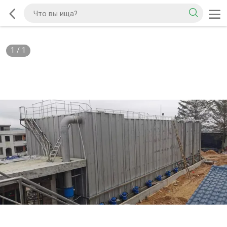
1
/
1