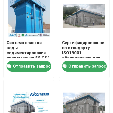
Система очистки
Сертифицированное
воды
по стандарту
седиментирования
ISO19001
свертывания SS CS/
оборудование для
промышленная
очистки
Отправить запрос
Отправить запрос
интегрированная
промышленных вод
для
крупномасштабных
Дом
операций и
осаждения
флоккулентов
Продукты
О нас