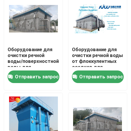
Оборудование для
Оборудование для
очистки речной
очистки речной воды
воды/поверхностной
от флоккулентных
воды для
осадков для
промышленной воды
сельских районов
Отправить запрос
Отправить запрос
с скоростью потока
250 литров в час и
сертификацией
Дом
ISO19001
Продукты
О нас