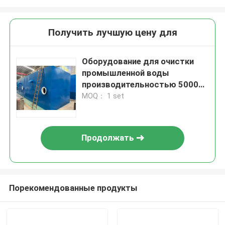
Получить лучшую цену для
Оборудование для очистки
промышленной воды
производительностью 5000
тонн в сутки с сертификацией
MOQ： 1 set
ISO19001 и возможностью
добавления контейнера
Продолжать
Порекомендованные продукты