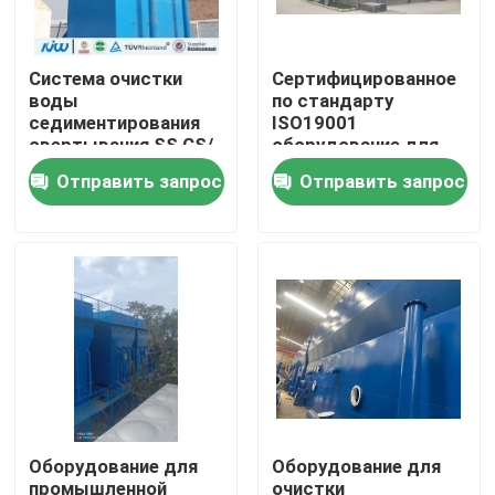
Путешествие фабрики
Система очистки
Сертифицированное
воды
по стандарту
седиментирования
ISO19001
Проверка качества
свертывания SS CS/
оборудование для
промышленная
очистки
Отправить запрос
Отправить запрос
интегрированная
промышленных вод
Свяжитесь мы
для
крупномасштабных
операций и
Новости
осаждения
флоккулентов
Случаи
промышленное оборудование очистки воды
Оборудование для
Оборудование для
Оборудование очистки воды обратного осмоза
промышленной
очистки