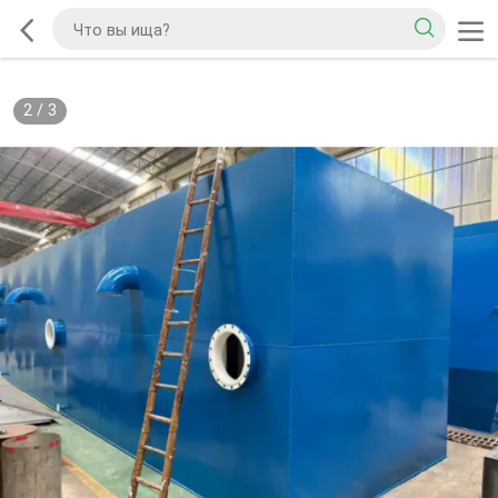
2
/
3