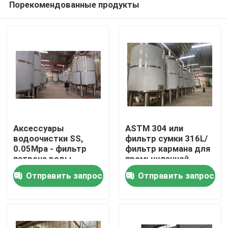
Порекомендованные продукты
Аксессуары
ASTM 304 или
водоочистки SS,
фильтр сумки 316L/
0.05Mpa - фильтр
фильтр кармана для
патрона воды
промышленной
Дом
точности пива
фильтрации воды
Отправить запрос
Отправить запрос
0.07MPA
Продукты
О нас