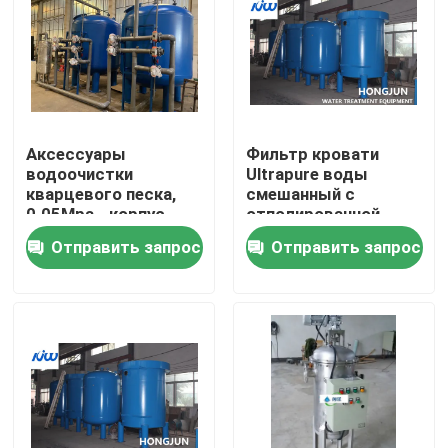
Путешествие фабрики
Проверка качества
Аксессуары
Фильтр кровати
водоочистки
Ultrapure воды
Свяжитесь мы
кварцевого песка,
смешанный с
0.05Mpa - корпус
отполированной
фильтра
крася поверхностью
Отправить запрос
Отправить запрос
Новости
нержавеющей стали
давления 0.07MPA
Случаи
промышленное оборудование очистки воды
Оборудование очистки воды обратного осмоза