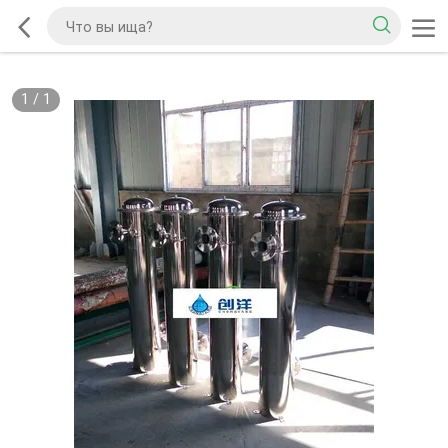
1
/
1