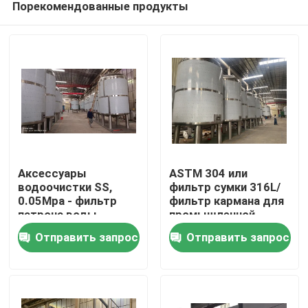
Порекомендованные продукты
Аксессуары
ASTM 304 или
водоочистки SS,
фильтр сумки 316L/
0.05Mpa - фильтр
фильтр кармана для
патрона воды
промышленной
Дом
точности пива
фильтрации воды
Отправить запрос
Отправить запрос
0.07MPA
Продукты
О нас