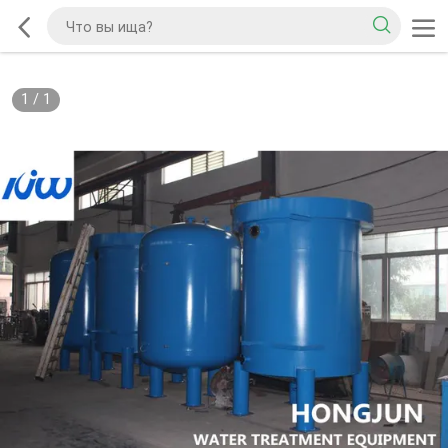
1
/
1